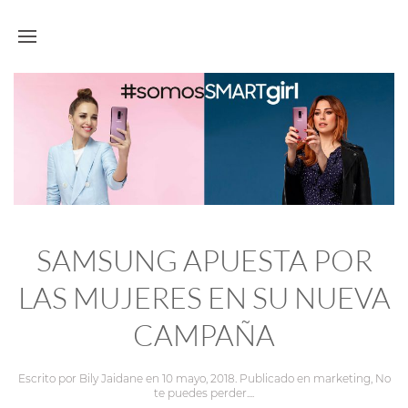
SAMSUNG APUESTA POR
LAS MUJERES EN SU NUEVA
CAMPAÑA
Escrito por
Bily Jaidane
en
10 mayo, 2018
. Publicado en
marketing
,
No
te puedes perder...
.