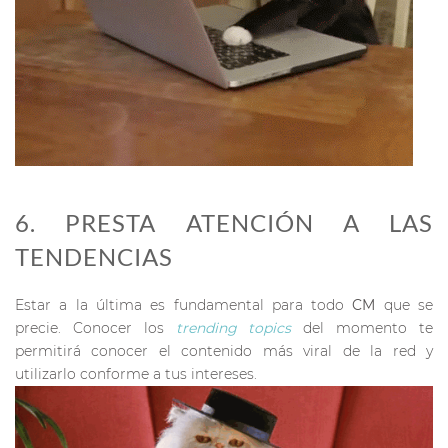
6. PRESTA ATENCIÓN A LAS
TENDENCIAS
Estar a la última es fundamental para todo
CM
que se
precie. Conocer los
trending
topics
del momento te
permitirá conocer el contenido más viral de la red y
utilizarlo conforme a tus intereses.