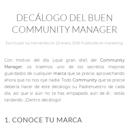
DECÁLOGO DEL BUEN
COMMUNITY MANAGER
Escrito por
Isa Hernández
en
23 enero, 2018
. Publicado en
marketing
.
Con motivo del día (¡qué gran día!) del
Community
Manager
, os traemos uno de los secretos mejores
guardados de cualquier
marca
que se precie, aprovechando
ahora que no nos oye nadie. Todo
Community
que se precie
debería hacer de este decálogo su Padrenuestro de cada
día, así que si aún no te has empapado aún de él… estás
tardando. ¡Dentro decálogo!
1. CONOCE TU MARCA