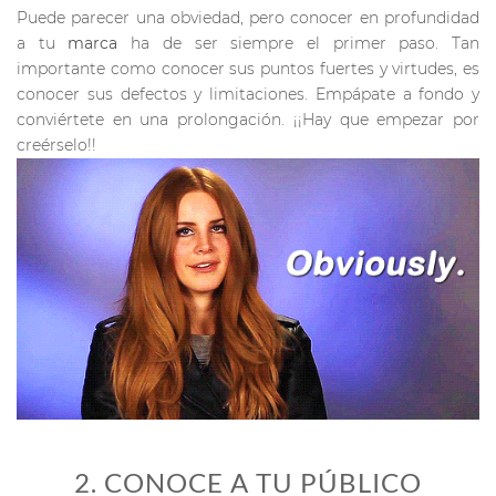
Puede parecer una obviedad, pero conocer en profundidad
a tu
marca
ha de ser siempre el primer paso. Tan
importante como conocer sus puntos fuertes y virtudes, es
conocer sus defectos y limitaciones. Empápate a fondo y
conviértete en una prolongación. ¡¡Hay que empezar por
creérselo!!
2. CONOCE A TU PÚBLICO