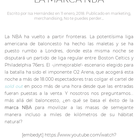
Escrito por
Isa Hernández
en
11 enero, 2018
. Publicado en
marketing
,
merchandising
,
No te puedes perder...
.
La NBA ha vuelto a partir fronteras. La potentísima liga
americana de baloncesto ha hecho las maletas y se ha
puesto rumbo a Londres, donde esta misma noche se
disputará un partido de liga regular entre Boston Celtics y
Philadelphia 76ers. El -¡inmejorable!- escenario elegido para
la batalla ha sido el imponente O2 Arena, que acogerá esta
noche a más de 18.000 espectadores tras colgar el cartel de
sold out
en poco más de una hora desde que las entradas
fueran puestas a la venta. Y nosotros nos preguntamos…
más allá del baloncesto, ¿en qué se basa el éxito de la
marca NBA
para movilizar a las masas de semejante
manera incluso a miles de kilómetros de su hábitat
natural?
[embedyt] https://www.youtube.com/watch?