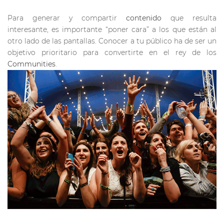
Para generar y compartir
contenido
que resulta
interesante, es importante “poner cara” a los que están al
otro lado de las pantallas. Conocer a tu público ha de ser un
objetivo prioritario para convertirte en el rey de los
Communities
.