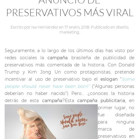
PRESERVATIVOS MÁS VIRAL
Escrito por
Isa Hernández
en
17 enero, 2018
. Publicado en
diseño
,
marketing
.
Seguramente, a lo largo de los últimos días has visto por
redes sociales la
campaña
brasileña de publicidad de
preservativos más comentada de la historia. Con Donald
Trump y Kim Jong Un como protagonistas, pretende
incentivar al uso de preservativo bajo el
eslogan
“
Some
people should never have been born”
(“Algunas personas
deberían no haber nacido”) Pero… ¿conoces la historia
detrás de esta
campaña
?
Esta
campaña publicitaria
, en
primer lugar, no
fue diseñada
para ninguna
marca de
preservativos en