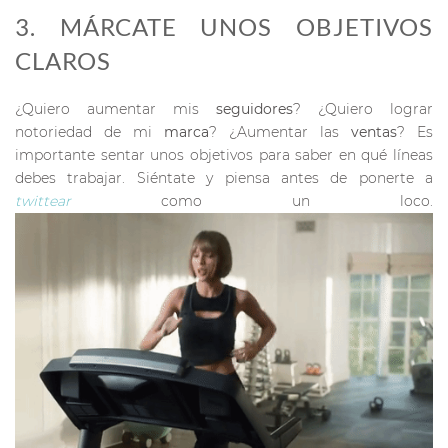
3. MÁRCATE UNOS OBJETIVOS
CLAROS
¿Quiero aumentar mis
seguidores
? ¿Quiero lograr
notoriedad de mi
marca
? ¿Aumentar las
ventas
? Es
importante sentar unos objetivos para saber en qué líneas
debes trabajar. Siéntate y piensa antes de ponerte a
twittear
como un loco.