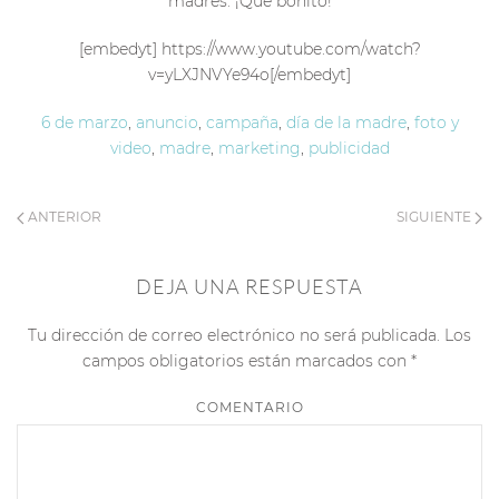
madres. ¡Qué bonito!
[embedyt] https://www.youtube.com/watch?
v=yLXJNVYe94o[/embedyt]
6 de marzo
,
anuncio
,
campaña
,
día de la madre
,
foto y
video
,
madre
,
marketing
,
publicidad
ANTERIOR
SIGUIENTE
DEJA UNA RESPUESTA
Tu dirección de correo electrónico no será publicada. Los
campos obligatorios están marcados con
*
COMENTARIO