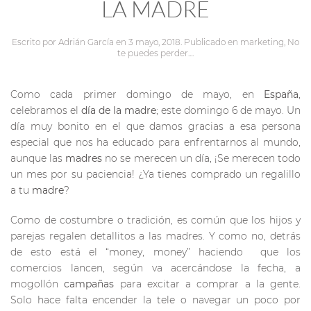
LA MADRE
Escrito por
Adrián García
en
3 mayo, 2018
. Publicado en
marketing
,
No
te puedes perder...
.
Como cada primer domingo de mayo, en
España
,
celebramos el
día de la madre
; este domingo 6 de mayo. Un
día muy bonito en el que damos gracias a esa persona
especial que nos ha educado para enfrentarnos al mundo,
aunque las
madres
no se merecen un día, ¡Se merecen todo
un mes por su paciencia! ¿Ya tienes comprado un regalillo
a tu
madre
?
Como de costumbre o tradición, es común que los hijos y
parejas regalen detallitos a las madres. Y como no, detrás
de esto está el “money, money” haciendo que los
comercios lancen, según va acercándose la fecha, a
mogollón
campañas
para excitar a comprar a la gente.
Solo hace falta encender la tele o navegar un poco por