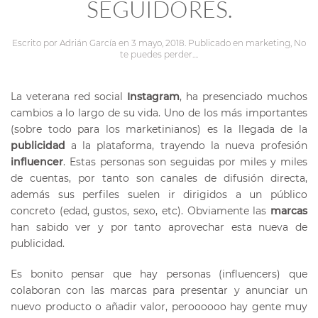
SEGUIDORES.
Escrito por
Adrián García
en
3 mayo, 2018
. Publicado en
marketing
,
No
te puedes perder...
.
La veterana red social
Instagram
, ha presenciado muchos
cambios a lo largo de su vida. Uno de los más importantes
(sobre todo para los marketinianos) es la llegada de la
publicidad
a la plataforma, trayendo la nueva profesión
influencer
. Estas personas son seguidas por miles y miles
de cuentas, por tanto son canales de difusión directa,
además sus perfiles suelen ir dirigidos a un público
concreto (edad, gustos, sexo, etc).
Obviamente las
marcas
han sabido ver y por tanto aprovechar esta nueva de
publicidad.
Es bonito pensar que hay personas (influencers) que
colaboran con las marcas para presentar y anunciar un
nuevo producto o añadir valor, peroooooo hay gente muy